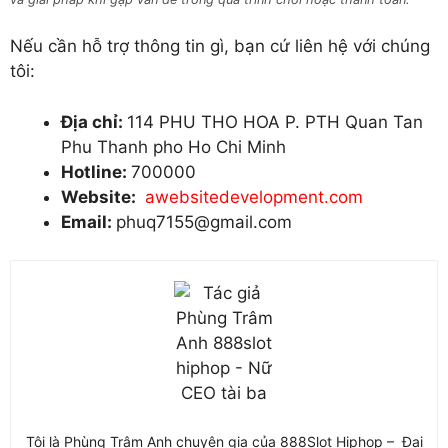
Nếu cần hỗ trợ thông tin gì, bạn cứ liên hệ với chúng
tôi:
Địa chỉ:
114 PHU THO HOA P. PTH Quan Tan
Phu Thanh pho Ho Chi Minh
Hotline:
700000
Website:
awebsitedevelopment.com
Email:
phuq7155@gmail.com
Tôi là Phùng Trâm Anh chuyên gia của 888Slot Hiphop – Đại