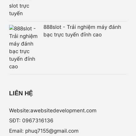
888slot: Kinh nghiệm và đánh giá
về casino slot trực tuyến
888slot - Trải nghiệm máy đánh
bạc trực tuyến đỉnh cao
LIÊN HỆ