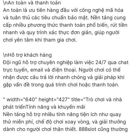
\n
An toàn và thanh toán
An toàn là ưu tiên hàng đầu với công nghệ mã hóa
và tuân thủ các tiêu chuẩn bảo mật. Nền tảng cung
cấp nhiều phương thức thanh toán phổ biến, rút tiền
nhanh và quy trình xác thực đơn giản, giúp người
chơi yên tâm khi tham gia chơi.
\n
Hỗ trợ khách hàng
Đội ngũ hỗ trợ chuyên nghiệp làm việc 24/7 qua chat
trực tuyến, email và điện thoại. Người chơi có thể
nhận được câu trả lời nhanh chóng và giải pháp khi
gặp vấn đề trong quá trình chơi hoặc thanh toán.
" width="640" height="427" title="Trò chơi và nhà
phát triển
Tính năng và khuyến mãi
Nền tảng hỗ trợ nhiều tính năng tiện ích như quay
thử miễn phí, chế độ chơi xoay vòng, và giải thưởng
dành cho người chơi thân thiết. 888slot cũng thường