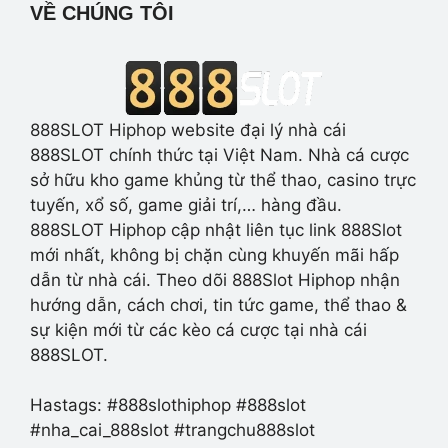
VỀ CHÚNG TÔI
888SLOT Hiphop website đại lý nhà cái
888SLOT chính thức tại Việt Nam. Nhà cá cược
sở hữu kho game khủng từ thể thao, casino trực
tuyến, xổ số, game giải trí,… hàng đầu.
888SLOT Hiphop cập nhật liên tục link 888Slot
mới nhất, không bị chặn cùng khuyến mãi hấp
dẫn từ nhà cái. Theo dõi 888Slot Hiphop nhận
hướng dẫn, cách chơi, tin tức game, thể thao &
sự kiện mới từ các kèo cá cược tại nhà cái
888SLOT.
Hastags: #888slothiphop #888slot
#nha_cai_888slot #trangchu888slot