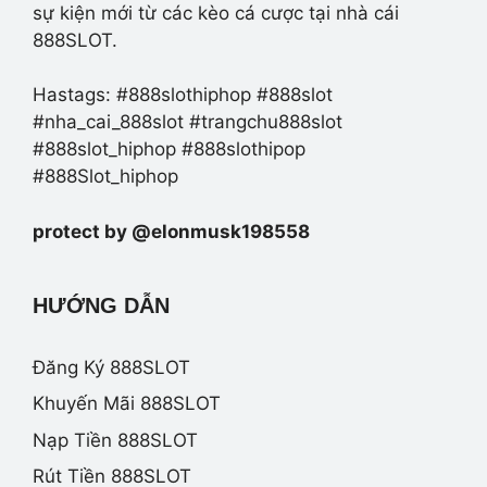
sự kiện mới từ các kèo cá cược tại nhà cái
888SLOT.
Hastags: #888slothiphop #888slot
#nha_cai_888slot #trangchu888slot
#888slot_hiphop #888slothipop
#888Slot_hiphop
protect by @elonmusk198558
HƯỚNG DẪN
Đăng Ký 888SLOT
Khuyến Mãi 888SLOT
Nạp Tiền 888SLOT
Rút Tiền 888SLOT