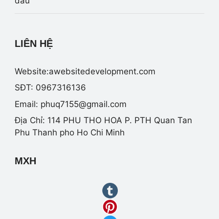
LIÊN HỆ
Website:awebsitedevelopment.com
SĐT: 0967316136
Email:
phuq7155@gmail.com
Địa Chỉ: 114 PHU THO HOA P. PTH Quan Tan
Phu Thanh pho Ho Chi Minh
MXH