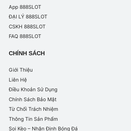
App 888SLOT
ĐẠI LÝ 888SLOT
CSKH 888SLOT
FAQ 888SLOT
CHÍNH SÁCH
Giới Thiệu
Liên Hệ
Điều Khoản Sử Dụng
Chính Sách Bảo Mật
Từ Chối Trách Nhiệm
Thông Tin Sản Phẩm
Soi Kèo – Nhận Định Bóng Đá