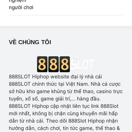
VỀ CHÚNG TÔI
888SLOT Hiphop website đại lý nhà cái
888SLOT chính thức tại Việt Nam. Nhà cá cược
sở hữu kho game khủng từ thể thao, casino trực
tuyến, xổ số, game giải trí,… hàng đầu.
888SLOT Hiphop cập nhật liên tục link 888Slot
mới nhất, không bị chặn cùng khuyến mãi hấp
dẫn từ nhà cái. Theo dõi 888Slot Hiphop nhận
hướng dẫn, cách chơi, tin tức game, thể thao &