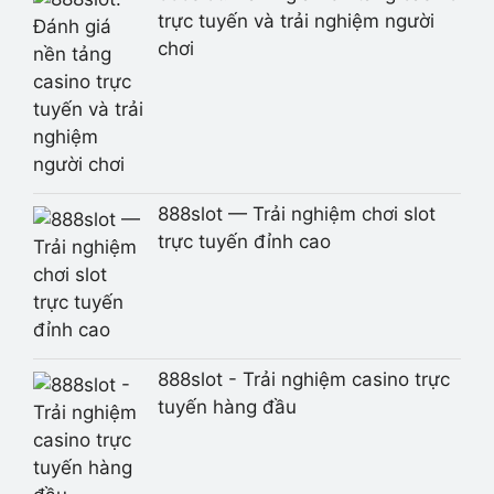
trực tuyến và trải nghiệm người
chơi
888slot — Trải nghiệm chơi slot
trực tuyến đỉnh cao
888slot - Trải nghiệm casino trực
tuyến hàng đầu