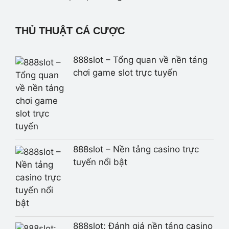
THỦ THUẬT CÁ CƯỢC
888slot – Tổng quan về nền tảng
chơi game slot trực tuyến
888slot – Nền tảng casino trực
tuyến nổi bật
888slot: Đánh giá nền tảng casino