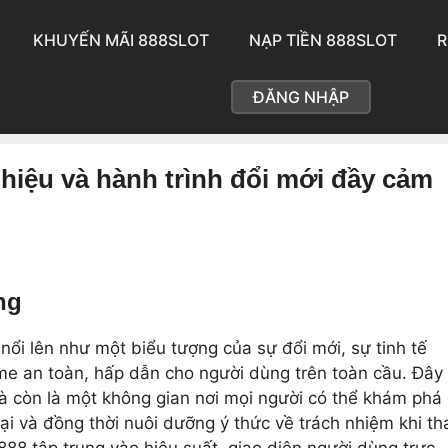
KHUYẾN MÃI 888SLOT
NẠP TIỀN 888SLOT
R
ĐĂNG NHẬP
hiệu và hành trình đổi mới đầy cảm
ng
8 nổi lên như một biểu tượng của sự đổi mới, sự tinh tế
ame an toàn, hấp dẫn cho người dùng trên toàn cầu. Đây
mà còn là một không gian nơi mọi người có thể khám phá
ại và đồng thời nuôi dưỡng ý thức về trách nhiệm khi t