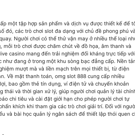
 cấp một tập hợp sản phẩm và dịch vụ được thiết kế để tố
 số đó, các trò chơi slot đa dạng với chủ đề phong phú v
quay. Người chơi có thể thử vận may ở nhiều thể loại nh
ộng, mỗi trò chơi được chăm chút về đồ họa, âm thanh và
ive casino mang đến trải nghiệm đối kháng trực tiếp với
ực như đang ở trong một khu sòng bạc đẳng cấp. Nền tả
ghiệm mượt mà và liền mạch trên mọi thiết bị, từ điện
àn. Về mặt thanh toán, omg slot 888 cung cấp nhiều
ợi, bao gồm thẻ tín dụng, ví điện tử và chuyển khoản
 thái và thời gian xử lý, giúp người chơi quản lý tài chín
áo chi tiêu và cài đặt giới hạn cho phép người chơi tự
 khích khi tham gia các trò chơi giải trí. Đối với ngườ
 và bài học quản lý ngân sách để thiết lập thói quen c