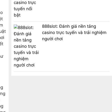
ho
ột
ệm
888slot: Đánh giá nền tảng
uật
casino trực tuyến và trải nghiệm
ơi
người chơi
ết
hư
ng
ợng
g
ng