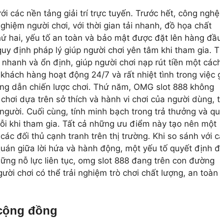
i các nền tảng giải trí trực tuyến. Trước hết, công nghệ
nghiệm người chơi, với thời gian tải nhanh, đồ họa chất
hứ hai, yếu tố an toàn và bảo mật được đặt lên hàng đầ
uy định pháp lý giúp người chơi yên tâm khi tham gia. 
 nhanh và ổn định, giúp người chơi nạp rút tiền một các
 khách hàng hoạt động 24/7 và rất nhiệt tình trong việc g
ớng dẫn chiến lược chơi. Thứ năm, OMG slot 888 không
 chơi dựa trên sở thích và hành vi chơi của người dùng, 
gười. Cuối cùng, tính minh bạch trong trả thưởng và q
mỗi khi tham gia. Tất cả những ưu điểm này tạo nên một
 các đối thủ cạnh tranh trên thị trường. Khi so sánh với 
quán giữa lời hứa và hành động, một yếu tố quyết định 
những nỗ lực liên tục, omg slot 888 đang trên con đường
gười chơi có thể trải nghiệm trò chơi chất lượng, an toàn
 cộng đồng