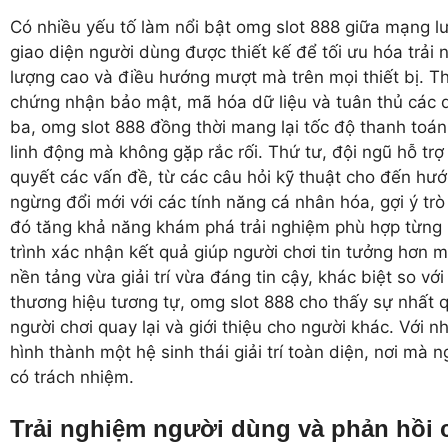
Có nhiều yếu tố làm nổi bật omg slot 888 giữa mạng lướ
giao diện người dùng được thiết kế để tối ưu hóa trải 
lượng cao và điều hướng mượt mà trên mọi thiết bị. T
chứng nhận bảo mật, mã hóa dữ liệu và tuân thủ các q
ba, omg slot 888 đồng thời mang lại tốc độ thanh toán
linh động mà không gặp rắc rối. Thứ tư, đội ngũ hỗ trợ
quyết các vấn đề, từ các câu hỏi kỹ thuật cho đến hư
ngừng đổi mới với các tính năng cá nhân hóa, gợi ý trò
đó tăng khả năng khám phá trải nghiệm phù hợp từng n
trình xác nhận kết quả giúp người chơi tin tưởng hơn 
nền tảng vừa giải trí vừa đáng tin cậy, khác biệt so với
thương hiệu tương tự, omg slot 888 cho thấy sự nhất 
người chơi quay lại và giới thiệu cho người khác. Với 
hình thành một hệ sinh thái giải trí toàn diện, nơi mà n
có trách nhiệm.
Trải nghiệm người dùng và phản hồi