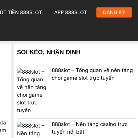
ÚT TIỀN 888SLOT
APP 888SLOT
ĐĂNG KÝ
SOI KÈO, NHẬN ĐỊNH
888slot – Tổng quan về nền tảng
chơi game slot trực tuyến
 đa
888slot – Nền tảng casino trực
ham
tuyến nổi bật