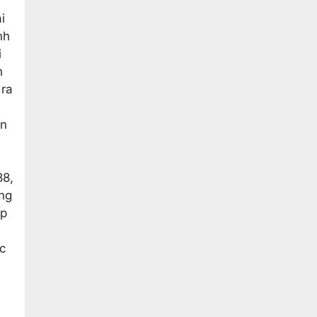
i
nh
i
h
 ra
ản
i
88,
ng
ấp
c