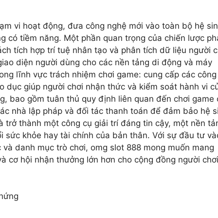
hạm vi hoạt động, đưa công nghệ mới vào toàn bộ hệ si
ờng có tiềm năng. Một phần quan trọng của chiến lược ph
ách tích hợp trí tuệ nhân tạo và phân tích dữ liệu người c
 giao diện người dùng cho các nền tảng di động và máy
ong lĩnh vực trách nhiệm chơi game: cung cấp các công
iáo dục giúp người chơi nhận thức và kiểm soát hành vi c
g, bao gồm tuân thủ quy định liên quan đến chơi game 
các nhà lập pháp và đối tác thanh toán để đảm bảo hệ s
 trở thành một công cụ giải trí đáng tin cậy, một nền tả
i sức khỏe hay tài chính của bản thân. Với sự đầu tư và
tác và danh mục trò chơi, omg slot 888 mong muốn mang
 và cơ hội nhận thưởng lớn hơn cho cộng đồng người chơ