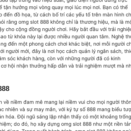
t 888 tập trung vào hiệu suất, giao diện người dùng trực
hể tận hưởng mọi vòng quay mọi lúc mọi nơi. Bạn có thể
o đến đồ họa, từ cách bố trí các yếu tố trên màn hình c
ói rằng omg slot 888 không chỉ là thương hiệu, mà là m
ậy cho cộng đồng người chơi. Hãy bắt đầu với trải nghi
sao từ khóa này lại được nhiều người quan tâm. Nghệ th
g đến một phong cách chơi khác biệt, nơi mỗi người ch
i người mới, đây là nơi học cách quản lý ngân sách, thi
chăm sóc khách hàng, còn với những người đã có kinh
 cơ hội nhận thưởng hấp dẫn và trải nghiệm mượt mà n
888
n về niềm đam mê mang lại niềm vui cho mọi người thô
gạc nhiên và sự may mắn, với ký tự số 888 mang biểu tư
ăn hóa. Đội ngũ sáng lập nhận thấy có một khoảng trốn
 nhiệm; do đó, họ xây dựng omg slot 888 như một nền tả