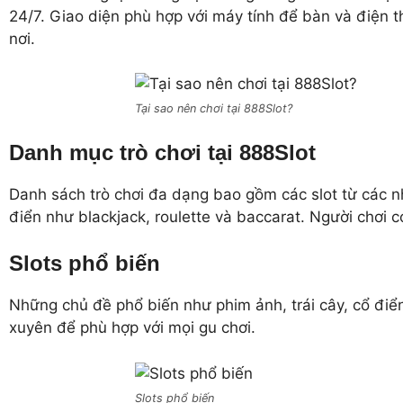
24/7. Giao diện phù hợp với máy tính để bàn và điện t
nơi.
Tại sao nên chơi tại 888Slot?
Danh mục trò chơi tại 888Slot
Danh sách trò chơi đa dạng bao gồm các slot từ các 
điển như blackjack, roulette và baccarat. Người chơi 
Slots phổ biến
Những chủ đề phổ biến như phim ảnh, trái cây, cổ điể
xuyên để phù hợp với mọi gu chơi.
Slots phổ biến