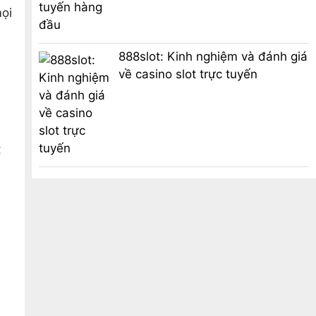
mọi
888slot: Kinh nghiệm và đánh giá
về casino slot trực tuyến
ổ