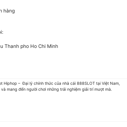
ôi:
u Thanh pho Ho Chi Minh
t Hiphop – Đại lý chính thức của nhà cái 888SLOT tại Việt Nam,
và mang đến người chơi những trải nghiệm giải trí mượt mà.