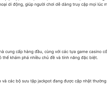
hoại di động, giúp người chơi dễ dàng truy cập mọi lúc 
nhà cung cấp hàng đầu, cùng với các tựa game casino c
có thể khám phá nhiều chủ đề và tính năng đặc biệt.
n và các bộ sưu tập jackpot đang được cập nhật thường