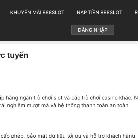
KHUYẾN MÃI 888SLOT
NẠP TIỀN 888SLOT
R
ĐĂNG NHẬP
ực tuyến
ấp hàng ngàn trò chơi slot và các trò chơi casino khác. 
 trải nghiệm mượt mà và hệ thống thanh toán an toàn.
cấp phép, bảo mật dữ liệu tối ưu và hỗ trợ khách hàng