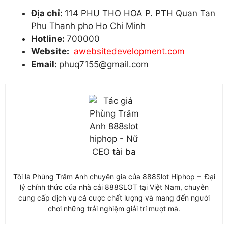
Địa chỉ:
114 PHU THO HOA P. PTH Quan Tan
Phu Thanh pho Ho Chi Minh
Hotline:
700000
Website:
awebsitedevelopment.com
Email:
phuq7155@gmail.com
Tôi là Phùng Trâm Anh chuyên gia của 888Slot Hiphop – Đại
lý chính thức của nhà cái 888SLOT tại Việt Nam, chuyên
cung cấp dịch vụ cá cược chất lượng và mang đến người
chơi những trải nghiệm giải trí mượt mà.