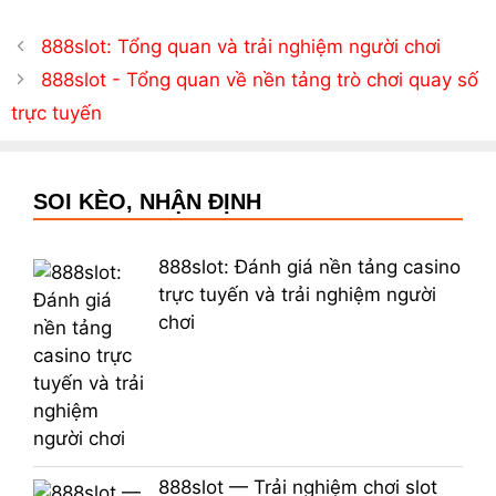
888slot: Tổng quan và trải nghiệm người chơi
888slot - Tổng quan về nền tảng trò chơi quay số
trực tuyến
SOI KÈO, NHẬN ĐỊNH
888slot: Đánh giá nền tảng casino
trực tuyến và trải nghiệm người
chơi
888slot — Trải nghiệm chơi slot