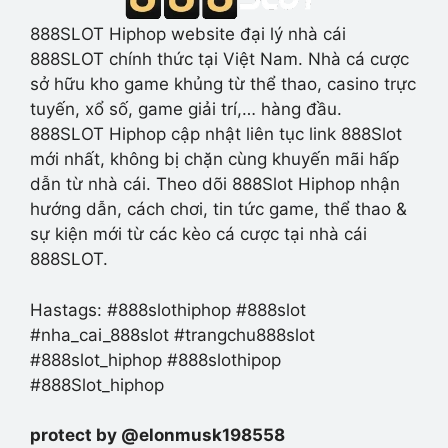
888SLOT Hiphop website đại lý nhà cái
888SLOT chính thức tại Việt Nam. Nhà cá cược
sở hữu kho game khủng từ thể thao, casino trực
tuyến, xổ số, game giải trí,… hàng đầu.
888SLOT Hiphop cập nhật liên tục link 888Slot
mới nhất, không bị chặn cùng khuyến mãi hấp
dẫn từ nhà cái. Theo dõi 888Slot Hiphop nhận
hướng dẫn, cách chơi, tin tức game, thể thao &
sự kiện mới từ các kèo cá cược tại nhà cái
888SLOT.
Hastags: #888slothiphop #888slot
#nha_cai_888slot #trangchu888slot
#888slot_hiphop #888slothipop
#888Slot_hiphop
protect by @elonmusk198558