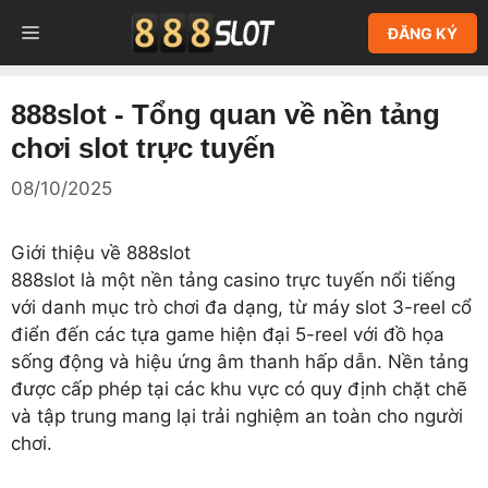
Chuyển
MENU
ĐĂNG KÝ
đến
nội
dung
888slot - Tổng quan về nền tảng
chơi slot trực tuyến
08/10/2025
Giới thiệu về 888slot
888slot là một nền tảng casino trực tuyến nổi tiếng
với danh mục trò chơi đa dạng, từ máy slot 3-reel cổ
điển đến các tựa game hiện đại 5-reel với đồ họa
sống động và hiệu ứng âm thanh hấp dẫn. Nền tảng
được cấp phép tại các khu vực có quy định chặt chẽ
và tập trung mang lại trải nghiệm an toàn cho người
chơi.