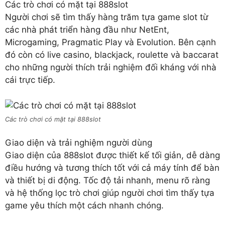
Các trò chơi có mặt tại 888slot
Người chơi sẽ tìm thấy hàng trăm tựa game slot từ
các nhà phát triển hàng đầu như NetEnt,
Microgaming, Pragmatic Play và Evolution. Bên cạnh
đó còn có live casino, blackjack, roulette và baccarat
cho những người thích trải nghiệm đối kháng với nhà
cái trực tiếp.
Các trò chơi có mặt tại 888slot
Giao diện và trải nghiệm người dùng
Giao diện của 888slot được thiết kế tối giản, dễ dàng
điều hướng và tương thích tốt với cả máy tính để bàn
và thiết bị di động. Tốc độ tải nhanh, menu rõ ràng
và hệ thống lọc trò chơi giúp người chơi tìm thấy tựa
game yêu thích một cách nhanh chóng.