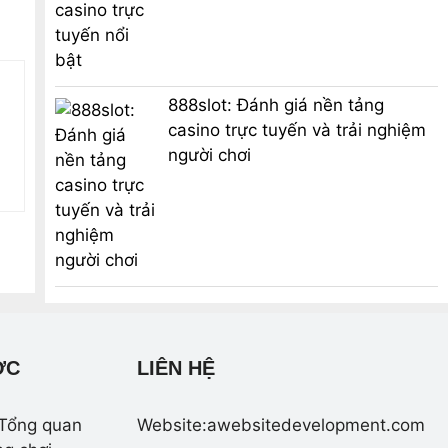
888slot: Đánh giá nền tảng
casino trực tuyến và trải nghiệm
người chơi
ỢC
LIÊN HỆ
 Tổng quan
Website:awebsitedevelopment.com