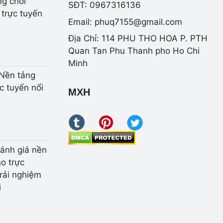
ng chơi
SĐT: 0967316136
 trực tuyến
Email:
phuq7155@gmail.com
Địa Chỉ: 114 PHU THO HOA P. PTH
Quan Tan Phu Thanh pho Ho Chi
Minh
 Nền tảng
c tuyến nổi
MXH
Đánh giá nền
o trực
trải nghiệm
i