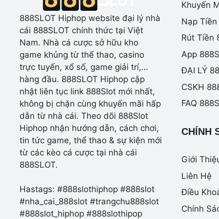
Khuyến M
888SLOT Hiphop website đại lý nhà
Nạp Tiền
cái 888SLOT chính thức tại Việt
Rút Tiền
Nam. Nhà cá cược sở hữu kho
App 888
game khủng từ thể thao, casino
trực tuyến, xổ số, game giải trí,…
ĐẠI LÝ 8
hàng đầu. 888SLOT Hiphop cập
CSKH 88
nhật liên tục link 888Slot mới nhất,
FAQ 888
không bị chặn cùng khuyến mãi hấp
dẫn từ nhà cái. Theo dõi 888Slot
Hiphop nhận hướng dẫn, cách chơi,
CHÍNH 
tin tức game, thể thao & sự kiện mới
từ các kèo cá cược tại nhà cái
Giới Thiệ
888SLOT.
Liên Hệ
Hastags: #888slothiphop #888slot
Điều Kho
#nha_cai_888slot #trangchu888slot
Chính Sá
#888slot_hiphop #888slothipop