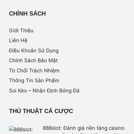
CHÍNH SÁCH
Giới Thiệu
Liên Hệ
Điều Khoản Sử Dụng
Chính Sách Bảo Mật
Từ Chối Trách Nhiệm
Thông Tin Sản Phẩm
Soi Kèo – Nhận Định Bóng Đá
THỦ THUẬT CÁ CƯỢC
888slot: Đánh giá nền tảng casino