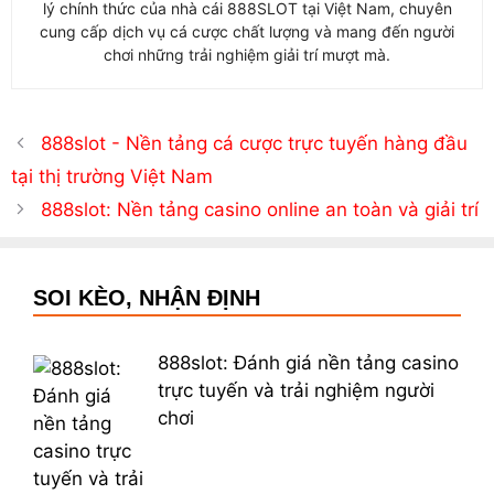
lý chính thức của nhà cái 888SLOT tại Việt Nam, chuyên
cung cấp dịch vụ cá cược chất lượng và mang đến người
chơi những trải nghiệm giải trí mượt mà.
888slot - Nền tảng cá cược trực tuyến hàng đầu
tại thị trường Việt Nam
888slot: Nền tảng casino online an toàn và giải trí
SOI KÈO, NHẬN ĐỊNH
888slot: Đánh giá nền tảng casino
trực tuyến và trải nghiệm người
chơi