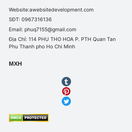
Website:awebsitedevelopment.com
SĐT: 0967316136
Email:
phuq7155@gmail.com
Địa Chỉ: 114 PHU THO HOA P. PTH Quan Tan
Phu Thanh pho Ho Chi Minh
MXH