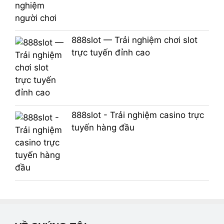
888slot — Trải nghiệm chơi slot
trực tuyến đỉnh cao
888slot - Trải nghiệm casino trực
tuyến hàng đầu