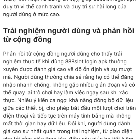
duy trì vị thế cạnh tranh và duy trì sự hài lòng của
người dùng ở mức cao.
Trải nghiệm người dùng và phản hồi
từ cộng đồng
Phản hồi từ cộng đồng người dùng cho thấy trải
nghiệm thực tế khi dùng 888slot login apk thường
xuyên được đánh giá cao về độ ổn định và sự mượt
mà. Người dùng thường chia sẻ rằng họ có thể đăng
nhập nhanh chóng, không gặp nhiều gián đoạn và có
thể quay lại trò chơi hay làm việc ngay sau khi xác
thực. Nhiều ý kiến ca ngợi khả năng đồng bộ dữ liệu
giữa các thiết bị, cho phép bắt đầu một lượt chơi trên
điện thoại và tiếp tục trên máy tính bảng mà không
mất thời gian hay dữ liệu. Đôi khi, người dùng đánh
giá cao sự nhất quán trong trải nghiệm, từ giao diện
cho tới cảm giác thao tác, điều này giúp họ tiết kiệm