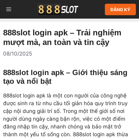
Chuyển
MENU
ĐĂNG KÝ
đến
nội
dung
888slot login apk – Trải nghiệm
mượt mà, an toàn và tin cậy
08/10/2025
888slot login apk – Giới thiệu sáng
tạo và nổi bật
888slot login apk là một con người của công nghệ
được sinh ra từ nhu cầu tối giản hóa quy trình truy
cập nội dung giải trí số. Trong một thế giới số nơi
người dùng ngày càng bận rộn, việc có một điểm
đăng nhập tin cậy, nhanh chóng và bảo mật trở
thành một yếu tố sống còn. 888slot login apk thừa