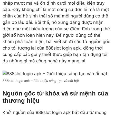
nhập mượt mà và ổn định dưới mọi điều kiện truy
cập. Đây không chỉ là một công cụ đơn lẻ mà là một
phần của hệ sinh thái số mà mỗi người dùng có thể
gắn bó lâu dài. Bởi thế, nó xứng đáng được nhận
diện như một biểu tượng của sự điềm tĩnh trong thế
giới số hỗn loạn hiện nay. Để người dùng có thể
khám phá toàn diện, bài viết sẽ đi sâu từ nguồn gốc
cho tới tương lai của 888slot login apk, đồng thời
cung cấp các gợi ý thiết thực giúp bạn tận dụng tối
đa những gì mà công nghệ này mang lại.
888slot login apk – Giới thiệu sáng tạo và nổi bật
Nguồn gốc từ khóa và sứ mệnh của
thương hiệu
Khởi nguồn của 888slot login apk bắt đầu từ mong