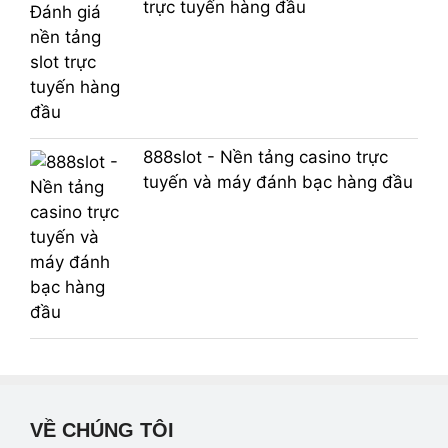
trực tuyến hàng đầu
888slot - Nền tảng casino trực
tuyến và máy đánh bạc hàng đầu
VỀ CHÚNG TÔI