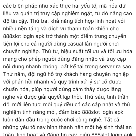
các biện pháp như xác thực hai yếu tố, mã hóa dữ
liệu và quản trị truy cập nghiêm ngặt, từ đó nâng cao
độ tin cậy. Thứ ba, khả năng tích hợp linh hoạt với
nhiều nền tảng và dịch vụ thanh toán khiến cho
888slot login apk trở thành một điểm trung chuyển
tiện lợi cho cả người dùng casual lẫn người chơi
chuyên nghiệp. Thứ tư, hiệu suất tối ưu và tối ưu hóa
mạng cho phép người dùng đăng nhập và truy cập
nội dung nhanh chóng, bất kể tải trọng server ra sao.
Thứ năm, đội ngũ hỗ trợ khách hàng chuyên nghiệp
với phản hồi nhanh và quy trình xử lý sự cố được
chuẩn hóa, giúp người dùng cảm thấy được lắng
nghe và được giải quyết kịp thời. Thứ sáu, tinh thần
đổi mới liên tục: mỗi quý đều có các cập nhật và thử
nghiệm tính năng mới, đảm bảo 888slot login apk
luôn dẫn đầu trong cuộc chơi công nghệ. Tất cả
những yếu tố này hình thành nên một hệ sinh thái an
toàn, linh hoạt và đáng tin cậy, giúp 888slot login apk