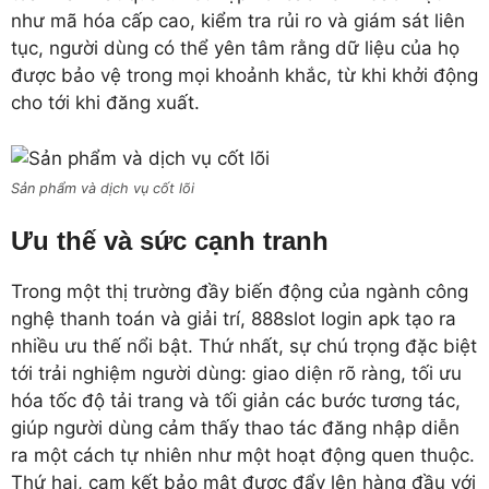
như mã hóa cấp cao, kiểm tra rủi ro và giám sát liên
tục, người dùng có thể yên tâm rằng dữ liệu của họ
được bảo vệ trong mọi khoảnh khắc, từ khi khởi động
cho tới khi đăng xuất.
Sản phẩm và dịch vụ cốt lõi
Ưu thế và sức cạnh tranh
Trong một thị trường đầy biến động của ngành công
nghệ thanh toán và giải trí, 888slot login apk tạo ra
nhiều ưu thế nổi bật. Thứ nhất, sự chú trọng đặc biệt
tới trải nghiệm người dùng: giao diện rõ ràng, tối ưu
hóa tốc độ tải trang và tối giản các bước tương tác,
giúp người dùng cảm thấy thao tác đăng nhập diễn
ra một cách tự nhiên như một hoạt động quen thuộc.
Thứ hai, cam kết bảo mật được đẩy lên hàng đầu với