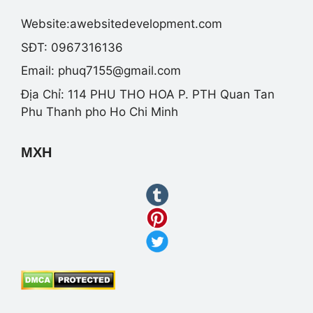
Website:awebsitedevelopment.com
SĐT: 0967316136
Email:
phuq7155@gmail.com
Địa Chỉ: 114 PHU THO HOA P. PTH Quan Tan
Phu Thanh pho Ho Chi Minh
MXH