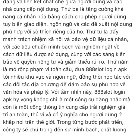
dạng và liên kết chặt chẽ giữa người dùng và các
nhà cung cấp nội dung. Thứ ba là tăng cường khả
năng cá nhân hóa bằng cách cho phép người dùng
tuỳ biến giao diện, ngôn ngữ và các đề xuất nội dung
phù hợp với sở thích riêng của họ. Thứ tư là đẩy
mạnh trách nhiệm xã hội và bảo vệ dữ liệu cá nhân,
với các tiêu chuẩn minh bạch và nghiêm ngặt về
cách dữ liệu được sử dụng, cùng với các sáng kiến
bảo vệ quyền riêng tư và giảm thiểu rủi ro. Thứ năm
là mở rộng phạm vi toàn cầu, đưa 888slot login apk
tới nhiều khu vực và ngôn ngữ, đồng thời hợp tác với
các đối tác địa phương để đảm bảo sự phù hợp về
văn hóa và pháp lý. Với tầm nhìn này, 888slot login
apk hy vọng không chỉ là một công cụ đăng nhập mà
còn là một cổng thông tin cung cấp trải nghiệm giải
trí an toàn, thú vị và có ý nghĩa cho người dùng ở
khắp nơi trên thế giới. Trong từng bước phát triển,
công ty sẽ chú trọng đến sự minh bạch, chất lượng