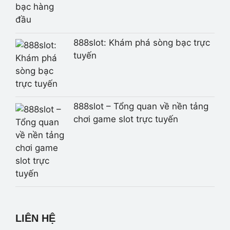
888slot: Khám phá sòng bạc trực
tuyến
888slot – Tổng quan về nền tảng
chơi game slot trực tuyến
LIÊN HỆ