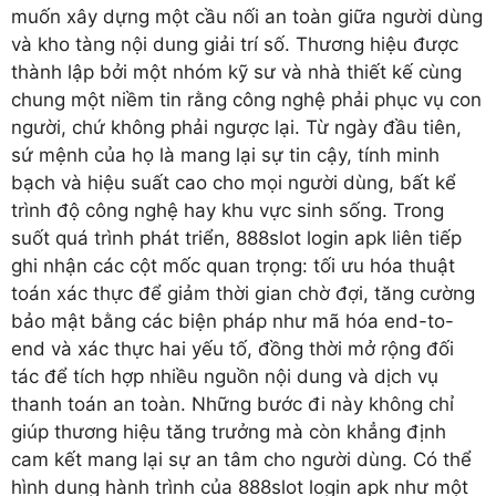
muốn xây dựng một cầu nối an toàn giữa người dùng
và kho tàng nội dung giải trí số. Thương hiệu được
thành lập bởi một nhóm kỹ sư và nhà thiết kế cùng
chung một niềm tin rằng công nghệ phải phục vụ con
người, chứ không phải ngược lại. Từ ngày đầu tiên,
sứ mệnh của họ là mang lại sự tin cậy, tính minh
bạch và hiệu suất cao cho mọi người dùng, bất kể
trình độ công nghệ hay khu vực sinh sống. Trong
suốt quá trình phát triển, 888slot login apk liên tiếp
ghi nhận các cột mốc quan trọng: tối ưu hóa thuật
toán xác thực để giảm thời gian chờ đợi, tăng cường
bảo mật bằng các biện pháp như mã hóa end-to-
end và xác thực hai yếu tố, đồng thời mở rộng đối
tác để tích hợp nhiều nguồn nội dung và dịch vụ
thanh toán an toàn. Những bước đi này không chỉ
giúp thương hiệu tăng trưởng mà còn khẳng định
cam kết mang lại sự an tâm cho người dùng. Có thể
hình dung hành trình của 888slot login apk như một