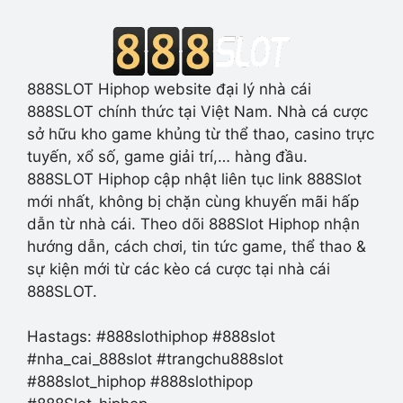
888SLOT Hiphop website đại lý nhà cái
888SLOT chính thức tại Việt Nam. Nhà cá cược
sở hữu kho game khủng từ thể thao, casino trực
tuyến, xổ số, game giải trí,… hàng đầu.
888SLOT Hiphop cập nhật liên tục link 888Slot
mới nhất, không bị chặn cùng khuyến mãi hấp
dẫn từ nhà cái. Theo dõi 888Slot Hiphop nhận
hướng dẫn, cách chơi, tin tức game, thể thao &
sự kiện mới từ các kèo cá cược tại nhà cái
888SLOT.
Hastags: #888slothiphop #888slot
#nha_cai_888slot #trangchu888slot
#888slot_hiphop #888slothipop