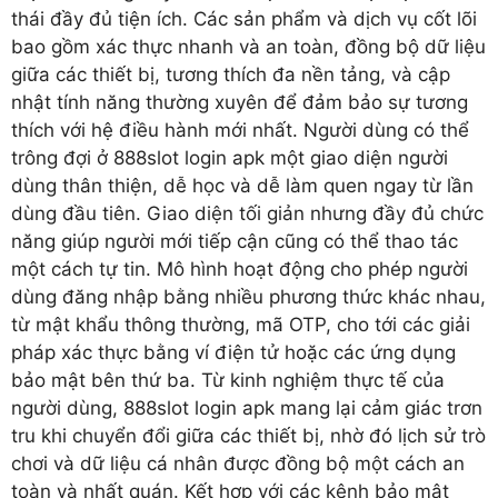
thái đầy đủ tiện ích. Các sản phẩm và dịch vụ cốt lõi
bao gồm xác thực nhanh và an toàn, đồng bộ dữ liệu
giữa các thiết bị, tương thích đa nền tảng, và cập
nhật tính năng thường xuyên để đảm bảo sự tương
thích với hệ điều hành mới nhất. Người dùng có thể
trông đợi ở 888slot login apk một giao diện người
dùng thân thiện, dễ học và dễ làm quen ngay từ lần
dùng đầu tiên. Giao diện tối giản nhưng đầy đủ chức
năng giúp người mới tiếp cận cũng có thể thao tác
một cách tự tin. Mô hình hoạt động cho phép người
dùng đăng nhập bằng nhiều phương thức khác nhau,
từ mật khẩu thông thường, mã OTP, cho tới các giải
pháp xác thực bằng ví điện tử hoặc các ứng dụng
bảo mật bên thứ ba. Từ kinh nghiệm thực tế của
người dùng, 888slot login apk mang lại cảm giác trơn
tru khi chuyển đổi giữa các thiết bị, nhờ đó lịch sử trò
chơi và dữ liệu cá nhân được đồng bộ một cách an
toàn và nhất quán. Kết hợp với các kênh bảo mật