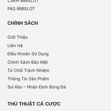
CSKH 888SLOT
FAQ 888SLOT
CHÍNH SÁCH
Giới Thiệu
Liên Hệ
Điều Khoản Sử Dụng
Chính Sách Bảo Mật
Từ Chối Trách Nhiệm
Thông Tin Sản Phẩm
Soi Kèo – Nhận Định Bóng Đá
THỦ THUẬT CÁ CƯỢC