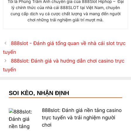
Tôi là Phùng Trâm Anh chuyên gia của 888Slot Hiphop – Đại
lý chính thức của nhà cái 888SLOT tại Việt Nam, chuyên
cung cấp dịch vụ cá cược chất lượng và mang đến người
chơi những trải nghiệm giải trí mượt mà.
888slot - Đánh giá tổng quan về nhà cái slot trực
tuyến
888slot: Đánh giá và hướng dẫn chơi casino trực
tuyến
SOI KÈO, NHẬN ĐỊNH
888slot: Đánh giá nền tảng casino
trực tuyến và trải nghiệm người
chơi