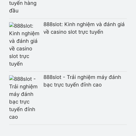
888slot: Kinh nghiệm và đánh giá
về casino slot trực tuyến
888slot - Trải nghiệm máy đánh
bạc trực tuyến đỉnh cao