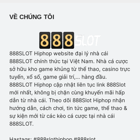
VỀ CHÚNG TÔI
888SLOT Hiphop website đại lý nhà cái
888SLOT chính thức tại Việt Nam. Nhà cá cược
sở hữu kho game khủng từ thể thao, casino trực
tuyến, xổ số, game giải trí,… hàng đầu.
888SLOT Hiphop cập nhật liên tục link 888Slot
mới nhất, không bị chặn cùng khuyến mãi hấp
dẫn từ nhà cái. Theo dõi 888Slot Hiphop nhận
hướng dẫn, cách chơi, tin tức game, thể thao &
sự kiện mới từ các kèo cá cược tại nhà cái
888SLOT.
Hastags: #888slothiphop #888slot