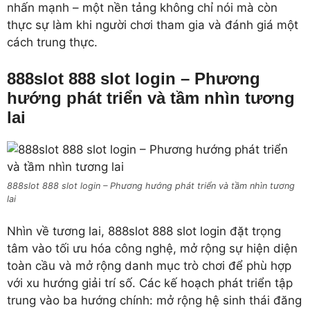
nhấn mạnh – một nền tảng không chỉ nói mà còn
thực sự làm khi người chơi tham gia và đánh giá một
cách trung thực.
888slot 888 slot login – Phương
hướng phát triển và tầm nhìn tương
lai
888slot 888 slot login – Phương hướng phát triển và tầm nhìn tương
lai
Nhìn về tương lai, 888slot 888 slot login đặt trọng
tâm vào tối ưu hóa công nghệ, mở rộng sự hiện diện
toàn cầu và mở rộng danh mục trò chơi để phù hợp
với xu hướng giải trí số. Các kế hoạch phát triển tập
trung vào ba hướng chính: mở rộng hệ sinh thái đăng