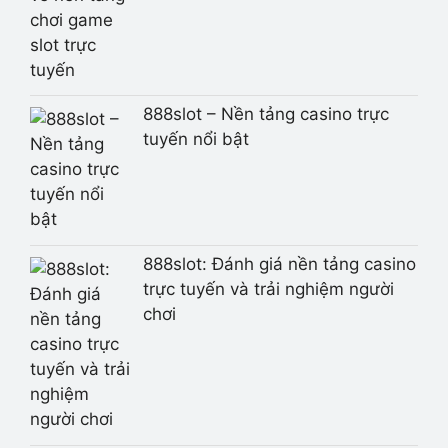
888slot – Nền tảng casino trực
tuyến nổi bật
888slot: Đánh giá nền tảng casino
trực tuyến và trải nghiệm người
chơi