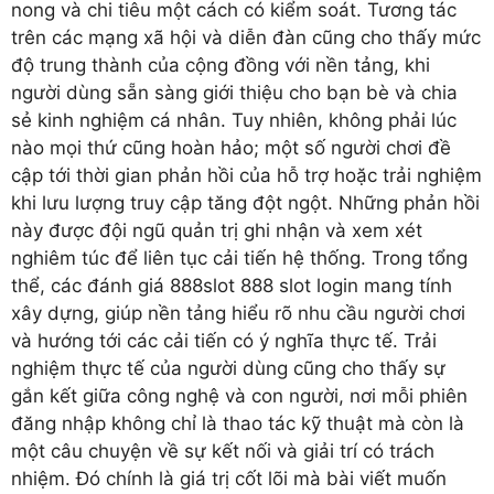
nong và chi tiêu một cách có kiểm soát. Tương tác
trên các mạng xã hội và diễn đàn cũng cho thấy mức
độ trung thành của cộng đồng với nền tảng, khi
người dùng sẵn sàng giới thiệu cho bạn bè và chia
sẻ kinh nghiệm cá nhân. Tuy nhiên, không phải lúc
nào mọi thứ cũng hoàn hảo; một số người chơi đề
cập tới thời gian phản hồi của hỗ trợ hoặc trải nghiệm
khi lưu lượng truy cập tăng đột ngột. Những phản hồi
này được đội ngũ quản trị ghi nhận và xem xét
nghiêm túc để liên tục cải tiến hệ thống. Trong tổng
thể, các đánh giá 888slot 888 slot login mang tính
xây dựng, giúp nền tảng hiểu rõ nhu cầu người chơi
và hướng tới các cải tiến có ý nghĩa thực tế. Trải
nghiệm thực tế của người dùng cũng cho thấy sự
gắn kết giữa công nghệ và con người, nơi mỗi phiên
đăng nhập không chỉ là thao tác kỹ thuật mà còn là
một câu chuyện về sự kết nối và giải trí có trách
nhiệm. Đó chính là giá trị cốt lõi mà bài viết muốn