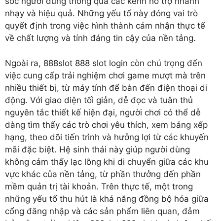
sóc người dùng thông qua các kênh hỗ trợ nhanh
nhạy và hiệu quả. Những yếu tố này đóng vai trò
quyết định trong việc hình thành cảm nhận thực tế
về chất lượng và tính đáng tin cậy của nền tảng.
Ngoài ra, 888slot 888 slot login còn chú trọng đến
việc cung cấp trải nghiệm chơi game mượt mà trên
nhiều thiết bị, từ máy tính để bàn đến điện thoại di
động. Với giao diện tối giản, dễ đọc và tuân thủ
nguyên tắc thiết kế hiện đại, người chơi có thể dễ
dàng tìm thấy các trò chơi yêu thích, xem bảng xếp
hạng, theo dõi tiến trình và hưởng lợi từ các khuyến
mãi đặc biệt. Hệ sinh thái này giúp người dùng
không cảm thấy lạc lõng khi di chuyển giữa các khu
vực khác của nền tảng, từ phần thưởng đến phần
mềm quản trị tài khoản. Trên thực tế, một trong
những yếu tố thu hút là khả năng đồng bộ hóa giữa
cổng đăng nhập và các sản phẩm liên quan, đảm