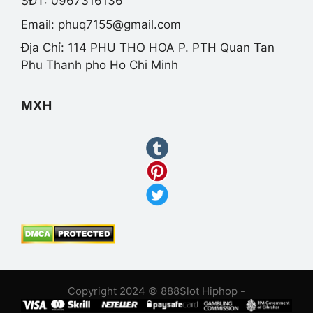
SĐT: 0967316136
Email:
phuq7155@gmail.com
Địa Chỉ: 114 PHU THO HOA P. PTH Quan Tan
Phu Thanh pho Ho Chi Minh
MXH
Copyright 2024 © 888Slot Hiphop -