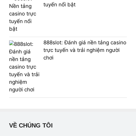
tuyến nổi bật
888slot: Đánh giá nền tảng casino
trực tuyến và trải nghiệm người
chơi
VỀ CHÚNG TÔI