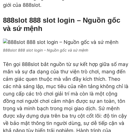
giới của 888slot.
888slot 888 slot login – Nguồn gốc
và sứ mệnh
888slot 888 slot login – Nguồn gốc và sứ mệnh
Tên gọi 888slot bắt nguồn từ sự kết hợp giữa số may
mắn và sự đa dạng của thư viện trò chơi, mang đến
cảm giác quen thuộc mà vẫn đầy kích thích. Theo
các nhà sáng lập, mục tiêu của nền tảng không chỉ là
cung cấp các trò chơi giải trí mà còn là một cộng
đồng nơi người chơi cảm nhận được sự an toàn, tôn
trọng và minh bạch trong mọi giao dịch. Sứ mệnh
được xây dựng dựa trên ba trụ cột cốt lõi: độ tin cậy
về bảo mật thông tin người dùng, sự dễ tiếp cận và
khả năng tùy biến trải nghiệm. Hành trình của