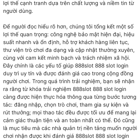
lợi thế cạnh tranh dựa trên chất lượng và niềm tin từ
người dùng.
Để người đọc hiểu rõ hơn, chúng tôi tổng kết một số
lợi thế quan trọng: công nghệ bảo mật hiện đại, hiệu
suất nhanh và ổn định, hỗ trợ khách hàng liên tục,
thư viện trò chơi đa dạng và cập nhật thường xuyên,
cùng với cam kết minh bạch và trách nhiệm xã hội.
Đây chính là các yếu tố giúp 888slot 888 slot login
duy trì uy tín và được đánh giá cao trong cộng đồng
người chơi. Trong quá trình trải nghiệm, bạn sẽ nhận
ra rằng từ khóa trải nghiệm 888slot 888 slot login
càng được hiện thực hóa thông qua từng bước tương
tác: đăng nhập, chọn trò chơi, tham gia sự kiện và
rút thưởng; mọi thao tác đều được tối ưu để mang lại
cảm giác thuận tiện và an toàn nhất có thể. Đó cũng
là mục tiêu mà các nhà quản trị nền tảng muốn người
chơi nhận được khi đánh giá 888slot 888 slot login