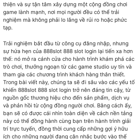
thiện và sự tận tâm xây dựng một cộng đồng chơi
game lành mạnh, nơi mọi người đều có thể trải
nghiệm mà không phải lo lắng về rủi ro hoặc phức
tạp.
Trải nghiệm bắt đầu từ công cụ đăng nhập, nhưng
sự hứa hẹn của 888slot 888 slot login lại tiến xa hơn
thế: nó mở ra cánh cửa cho hành trình khám phá các
trò chơi, thưởng ngoạn từ các game studio uy tín và
tham gia các chương trình khách hàng thân thiết.
Trong bài viết này, chúng ta sẽ đi sâu vào các yếu tố
khiến 888slot 888 slot login trở nên đáng tin cậy, từ
nguồn gốc thương hiệu cho đến sản phẩm, dịch vụ
và phản hồi từ cộng đồng người chơi. Bằng cách ấy,
bạn sẽ có được cái nhìn toàn diện về cách nền tảng
này có thể đồng hành cùng bạn trên hành trình giải
trí trực tuyến, đồng thời cung cấp những gợi ý hữu
ích cho những người đang cân nhắc bước vào thế