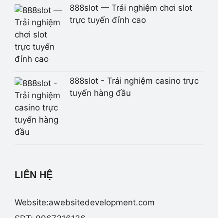
888slot — Trải nghiệm chơi slot
trực tuyến đỉnh cao
888slot - Trải nghiệm casino trực
tuyến hàng đầu
LIÊN HỆ
Website:awebsitedevelopment.com