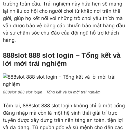
trường toàn cầu. Trải nghiệm này hứa hẹn sẽ mang
lại nhiều cơ hội cho người chơi từ khắp nơi trên thế
giới, giúp họ kết nối với những trò chơi yêu thích mà
vẫn được bảo vệ bằng các chuẩn bảo mật hàng đầu
và sự chăm sóc chu đáo của đội ngũ hỗ trợ khách
hàng.
888slot 888 slot login – Tổng kết và
lời mời trải nghiệm
888slot 888 slot login – Tổng kết và lời mời trải nghiệm
Tóm lại, 888slot 888 slot login không chỉ là một cổng
đăng nhập mà còn là một hệ sinh thái giải trí trực
tuyến được xây dựng trên nền tảng an toàn, tiện lợi
và đa dạng. Từ nguồn gốc và sứ mệnh cho đến các